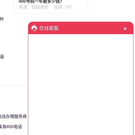
400号码一年要多少钱？
来源：百脑通信
阅读: 287
种
话最
0电话办理服务商
更多>>
珠海400电话
更多>>