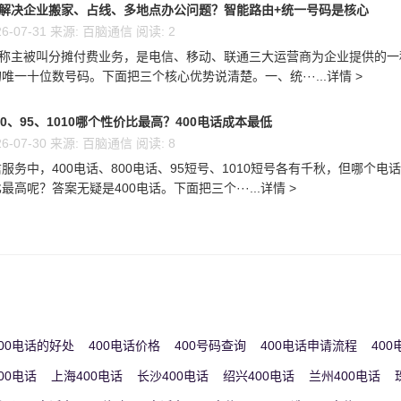
么解决企业搬家、占线、多地点办公问题？智能路由+统一号码是核心
6-07-31 来源: 百脑通信 阅读: 2
又称主被叫分摊付费业务，是电信、移动、联通三大运营商为企业提供的一
唯一十位数号码。下面把三个核心优势说清楚。一、统···...详情 >
00、95、1010哪个性价比最高？400电话成本最低
6-07-30 来源: 百脑通信 阅读: 8
服务中，400电话、800电话、95短号、1010短号各有千秋，但哪个电
高呢？答案无疑是400电话。下面把三个···...详情 >
00电话的好处
400电话价格
400号码查询
400电话申请流程
40
00电话
上海400电话
长沙400电话
绍兴400电话
兰州400电话