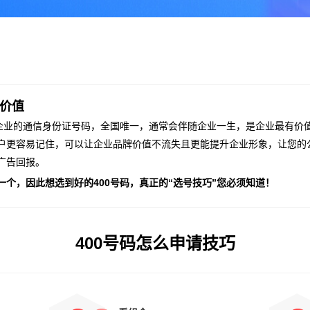
请价值
是企业的通信身份证号码，全国唯一，通常会伴随企业一生，是企业最有价值
户更容易记住，可以让企业品牌价值不流失且更能提升企业形象，让您的
广告回报。
一个，因此想选到好的400号码，真正的“选号技巧”您必须知道！
400号码怎么申请技巧