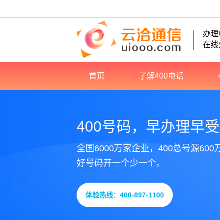
办理
在线
首页
了解400电话
400号码，早办理早
全国6000万家企业，400总号源60
好号码开一个少一个。
体验热线：400-897-1100