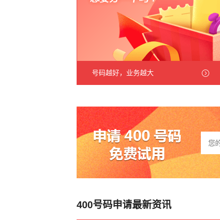
号码越好，业务越大
400号码申请最新资讯