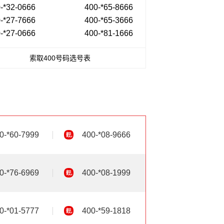
-*32-0666
400-*65-8666
-*27-7666
400-*65-3666
-*27-0666
400-*81-1666
索取400号码选号表
0-*60-7999
400-*08-9666
0-*76-6969
400-*08-1999
0-*01-5777
400-*59-1818