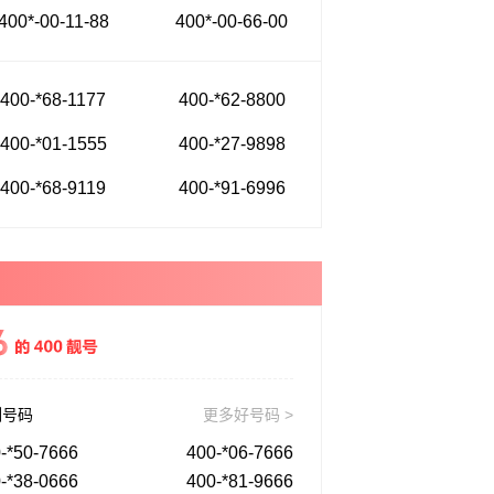
400*-00-11-88
400*-00-66-00
400-*68-1177
400-*62-8800
400-*01-1555
400-*27-9898
400-*68-9119
400-*91-6996
例号码
更多好号码 >
-*50-7666
400-*06-7666
-*38-0666
400-*81-9666