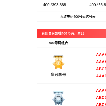
400-*393-888
400-*56-
索取电信400号码选号表
选组合有规律400号码，易记
400号码组合
AAA
AAA
ABC
AAA
AAA
ABC
ABC