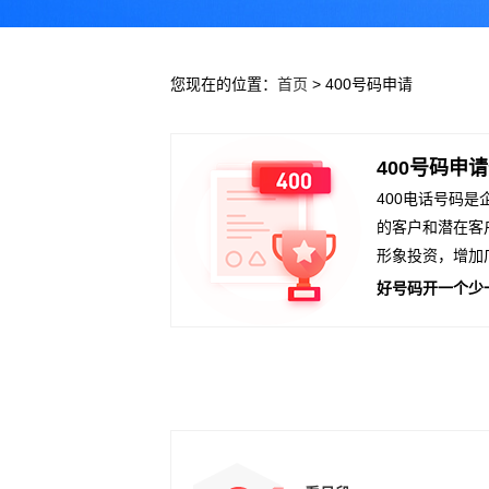
您现在的位置：
首页
> 400号码申请
400号码申
400电话号码
的客户和潜在客
形象投资，增加
好号码开一个少