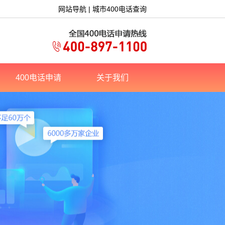
网站导航
|
城市400电话查询
400电话申请
关于我们