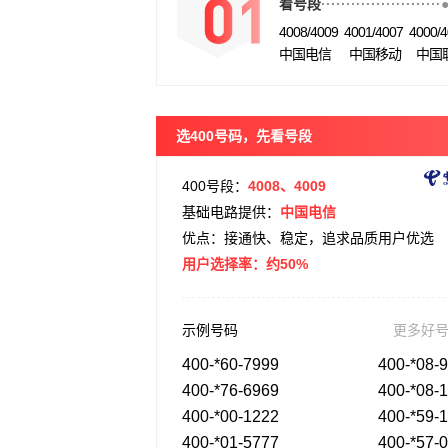
看号段
························
4008/4009 4001/4007 4000/
中国电信 中国移动 中国
选400号码，先看号段
400号段：
4008、4009
基础电路提供：
中国电信
优点：接通快、稳定，追求品质用户优选
用户选择率：约50%
示例号码
更多好号
400-*60-7999
400-*08-
400-*76-6969
400-*08-
400-*00-1222
400-*59-
400-*01-5777
400-*57-