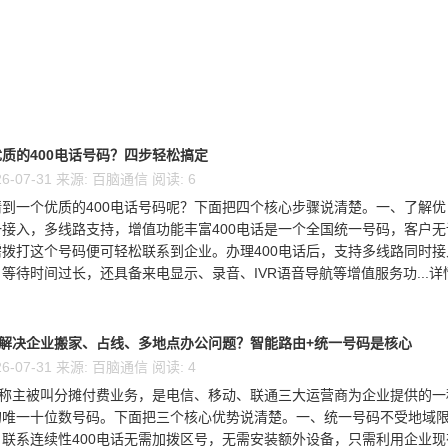
质的400电话号码？四步轻松搞定
6-07-31 来源: 百脑通信 阅读: 6
到一个优质的400电话号码呢？下面把四个核心步骤说清楚。一、了解优
接入，多线路支持，增值功能丰富400电话是一个全国统一号码，客户无
拨打这个号码便可轻松联系到企业。办理400电话后，支持多线路同时接
等待时间过长，还具备来电显示、录音、IVR语音导航等增值服务功...详
么解决企业搬家、占线、多地点办公问题？智能路由+统一号码是核心
6-07-31 来源: 百脑通信 阅读: 4
又称主被叫分摊付费业务，是电信、移动、联通三大运营商为企业提供的一
的唯一十位数号码。下面把三个核心优势说清楚。一、统一号码不受地域
联系连续性400电话无需加拨区号，无需安装额外设备，只需利用企业现