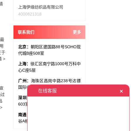
情
上海伊缘纺织品有限公司
4000821318
联系我们
更多
话最
用
北京：
朝阳区建国路88号SOHO现
在于
代城B座508室
 >
上海：
徐汇区南宁路1000号万科中
心C座5层
广州：
海珠区昌岗中路238号达镖
国际中心1707室
宣
通过
深圳：
龙华区民塘路汇隆中心A幢
品
603室
>
南通：
崇川区通京大道80号尚景智
谷A幢10-12层