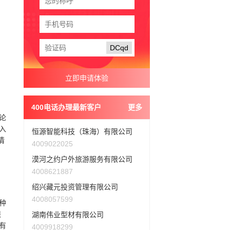
DCqd
400电话办理最新客户
更多
论
入
恒源智能科技（珠海）有限公司
情
4009022025
漠河之约户外旅游服务有限公司
4008621887
绍兴藏元投资管理有限公司
4008057599
种
限
湖南伟业型材有限公司
有
4009918299