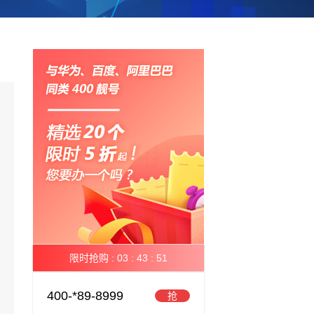
限时抢购 :
03 :
43 :
50
400-*89-8999
抢