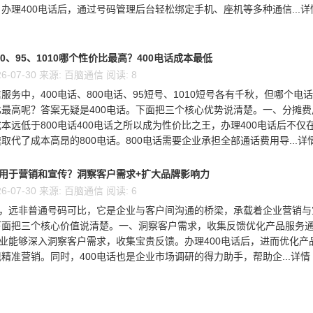
办理400电话后，通过号码管理后台轻松绑定手机、座机等多种通信...详
00、95、1010哪个性价比最高？400电话成本最低
6-07-30 来源: 百脑通信 阅读: 8
服务中，400电话、800电话、95短号、1010短号各有千秋，但哪个电
最高呢？答案无疑是400电话。下面把三个核心优势说清楚。一、分摊费
本远低于800电话400电话之所以成为性价比之王，办理400电话后不仅
取代了成本高昂的800电话。800电话需要企业承担全部通话费用导...详情
么用于营销和宣传？洞察客户需求+扩大品牌影响力
6-07-30 来源: 百脑通信 阅读: 6
码，远非普通号码可比，它是企业与客户间沟通的桥梁，承载着企业营销与
下面把三个核心价值说清楚。一、洞察客户需求，收集反馈优化产品服务
企业能够深入洞察客户需求，收集宝贵反馈。办理400电话后，进而优化产
精准营销。同时，400电话也是企业市场调研的得力助手，帮助企...详情 