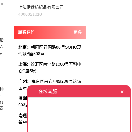
>
上海伊缘纺织品有限公司
4000821318
联系我们
更多
论
入
北京：
朝阳区建国路88号SOHO现
情
代城B座508室
上海：
徐汇区南宁路1000号万科中
心C座5层
广州：
海珠区昌岗中路238号达镖
国际中心1707室
种
限
深圳：
龙华区民塘路汇隆中心A幢
有
603室
情
南通：
崇川区通京大道80号尚景智
谷A幢10-12层