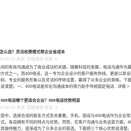
话怎么选？灵活收费模式帮企业省成本
6-08-03 来源: 百脑通信 阅读: 6
之间的有效沟通成为了商业成功的关键。随着科技的发展，电话沟通作为
方式之一。而400电话，这一专为企业设计的客户服务热线，更是以其全
号码、专业的服务形象以及灵活的呼转设置，赢得了众多企业的青睐。下
说清楚。一、400电话是优化沟通成本的得力助手传统固定电话...详情 >
400电话哪个更适合企业？400电话优势明显
6-08-03 来源: 百脑通信 阅读: 3
营中，选择合适的联系方式至关重要。手机、固话与400电话作为企业常
式，各自拥有不同的特点与优势。然而，在客户沟通与业务运营方面，40
借其独特魅力，逐渐成为了众多企业的首选。下面把三个核心优势说清楚