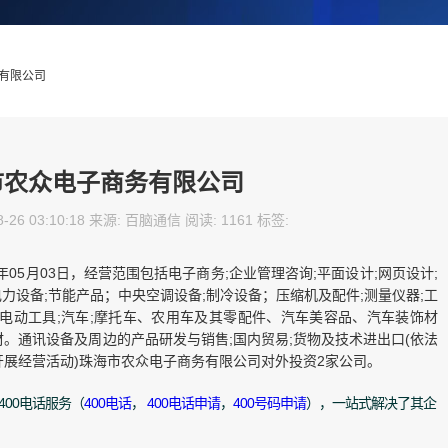
务有限公司
市农众电子商务有限公司
-26 03:10:18 来源: 百脑通信 阅读: 1161 标签:
年05月03日，经营范围包括电子商务;企业管理咨询;平面设计;网页设计;
电力设备;节能产品；中央空调设备;制冷设备；压缩机及配件;测量仪器;工
备;电动工具;汽车;摩托车、农用车及其零配件、汽车美容品、汽车装饰材
。通讯设备及周边的产品研发与销售;国内贸易;货物及技术进出口(依法
展经营活动)珠海市农众电子商务有限公司对外投资2家公司。
00电话服务（
400电话
，
400电话申请
，
400号码申请
），一站式解决了其企