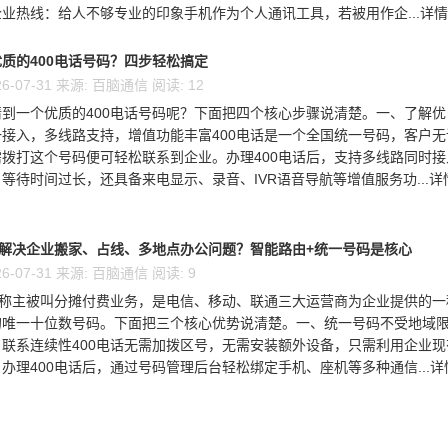
业热线：给人不够专业的印象手机作为个人通讯工具，若被用作企...详情 
质的400电话号码？四步轻松搞定
6-07-31 来源: 百脑通信 阅读: 12
到一个优质的400电话号码呢？下面把四个核心步骤说清楚。一、了解优
接入，多线路支持，增值功能丰富400电话是一个全国统一号码，客户无
拨打这个号码便可轻松联系到企业。办理400电话后，支持多线路同时接
等待时间过长，还具备来电显示、录音、IVR语音导航等增值服务功...详
么解决企业搬家、占线、多地点办公问题？智能路由+统一号码是核心
6-07-31 来源: 百脑通信 阅读: 9
又称主被叫分摊付费业务，是电信、移动、联通三大运营商为企业提供的一
的唯一十位数号码。下面把三个核心优势说清楚。一、统一号码不受地域
联系连续性400电话无需加拨区号，无需安装额外设备，只需利用企业现
办理400电话后，通过号码管理后台轻松绑定手机、座机等多种通信...详