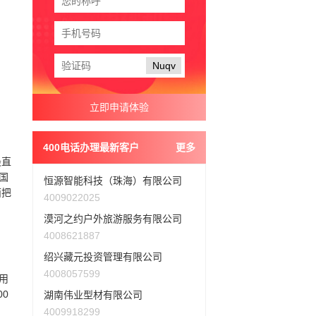
Nuqv
400电话办理最新客户
更多
最直
国
恒源智能科技（珠海）有限公司
面把
4009022025
漠河之约户外旅游服务有限公司
4008621887
绍兴藏元投资管理有限公司
4008057599
用
0
湖南伟业型材有限公司
。
4009918299