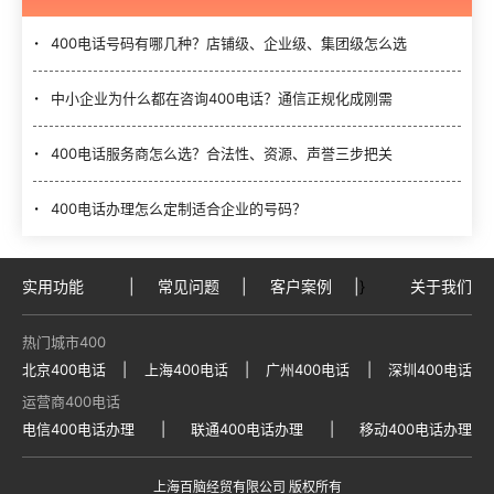
400电话号码有哪几种？店铺级、企业级、集团级怎么选
中小企业为什么都在咨询400电话？通信正规化成刚需
400电话服务商怎么选？合法性、资源、声誉三步把关
400电话办理怎么定制适合企业的号码？
实用功能
|
常见问题
|
客户案例
|
}
关于我们
热门城市400
北京400电话
|
上海400电话
|
广州400电话
|
深圳400电话
运营商400电话
电信400电话办理
|
联通400电话办理
|
移动400电话办理
上海百脑经贸有限公司 版权所有